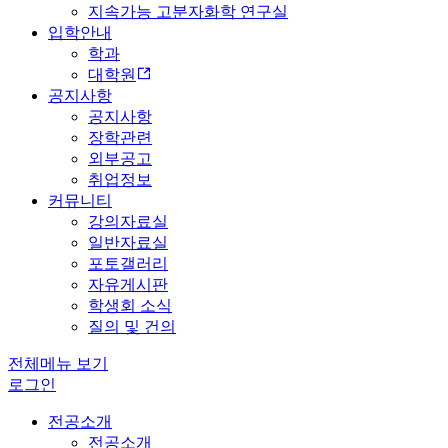
지속가능 고분자화학 연구실
입학안내
학과
대학원
공지사항
공지사항
장학관련
외부공고
취업정보
커뮤니티
강의자료실
일반자료실
포토갤러리
자유게시판
학생회 소식
질의 및 건의
전체메뉴 보기
로그인
전공소개
전공소개