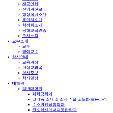
전공연혁
전망과진로
행정직원소개
동아리소개
학생회소개
공학교육인증
오시는길
교수소개
교수
명예교수
학사안내
교육과정
편성교과목
학사정보
학사일정
대학원
일반대학원
화학공학과
고기능 소재 및 소자 기술 고도화 협동과정
수소안전융합학과
탄소혁신에너지융합학과