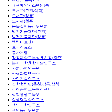
다전공 홈페이지
대관예약시스템(강릉)
도서관(춘천,삼척)
도서관(강릉)
도서관(원주)
동물실험윤리위원회
발전기금재단(춘천)
발전기금재단(강릉)
백령아트센터
보건진료소
봉사은행
강원대학교부설유치원(원주)
분자과학융합기술연구소
사회과학연구원
산림과학연구소
산업기술연구소
산학협력단(춘천,강릉,삼척)
삼척공학교육혁신센터
삼척평생교육원
의생명과학연구소
생명과학연구소
생명윤리위원회